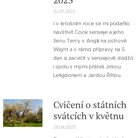
2023
31.07.2023
I v letošním roce se mi podařilo
navštívit Cook senseje a jeho
ženu Terry v Anglii na ostrově
Wight a v rámci přípravy na 5.
dan si zacvičit v sensejově dódžó
i spolu s mými přáteli Jirkou
Leligdonem a Jardou Říhou.
Cvičení o státních
svátcích v květnu
28.04.2023