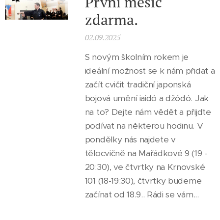
První měsíc
zdarma.
02.09.2025
S novým školním rokem je
ideální možnost se k nám přidat a
začít cvičit tradiční japonská
bojová umění iaidó a džódó. Jak
na to? Dejte nám vědět a přijďte
podívat na některou hodinu. V
pondělky nás najdete v
tělocvičně na Mařádkové 9 (19 -
20:30), ve čtvrtky na Krnovské
101 (18-19:30), čtvrtky budeme
začínat od 18.9.. Rádi se vám...