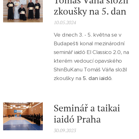
Tomáš Váňa složil
zkoušky na 5. dan
10.05.2024
Ve dnech 3. - 5. května se v
Budapešti konal mezinárodní
seminář iaidó El Classico 2.0, na
kterém vedoucí opavského
ShinBuKanu Tomáš Váňa složil
zkoušky na
5. dan iaidó
.
Seminář a taikai
iaidó Praha
30.09.2023