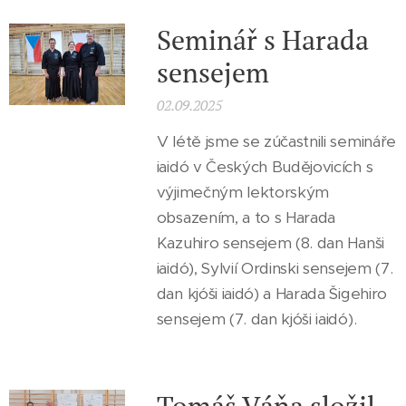
Seminář s Harada
sensejem
02.09.2025
V létě jsme se zúčastnili semináře
iaidó v Českých Budějovicích s
výjimečným lektorským
obsazením, a to s Harada
Kazuhiro sensejem (8. dan Hanši
iaidó), Sylvií Ordinski sensejem (7.
dan kjóši iaidó) a Harada Šigehiro
sensejem (7. dan kjóši iaidó).