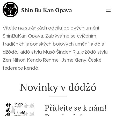
Shin Bu Kan Opava
Vítejte na stránkách oddílu bojových umění
ShinBuKan Opava. Zabýváme se cvičením
tradičních japonských bojových umění
iaidó
a
džódó
. Iaidó stylu Musó Šinden Rju, džódó stylu
Zen Nihon Kendo Renmei. Jsme členy České
federace kendó.
Novinky v dódžó
Přidejte se k nám!