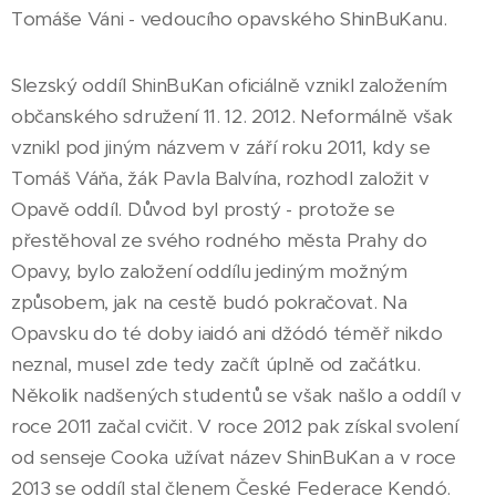
Tomáše Váni - vedoucího opavského ShinBuKanu.
Slezský oddíl ShinBuKan oficiálně vznikl založením
občanského sdružení 11. 12. 2012. Neformálně však
vznikl pod jiným názvem v září roku 2011, kdy se
Tomáš Váňa, žák Pavla Balvína, rozhodl založit v
Opavě oddíl. Důvod byl prostý - protože se
přestěhoval ze svého rodného města Prahy do
Opavy, bylo založení oddílu jediným možným
způsobem, jak na cestě budó pokračovat. Na
Opavsku do té doby iaidó ani džódó téměř nikdo
neznal, musel zde tedy začít úplně od začátku.
Několik nadšených studentů se však našlo a oddíl v
roce 2011 začal cvičit. V roce 2012 pak získal svolení
od senseje Cooka užívat název ShinBuKan a v roce
2013 se oddíl stal členem České Federace Kendó.