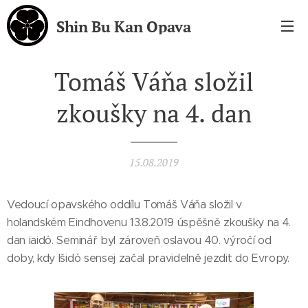
Shin Bu Kan Opava
Tomáš Váňa složil
zkoušky na 4. dan
15.08.2019
Vedoucí opavského oddílu Tomáš Váňa složil v
holandském Eindhovenu 13.8.2019 úspěšně zkoušky na 4.
dan iaidó. Seminář byl zároveň oslavou 40. výročí od
doby, kdy Išidó sensej začal pravidelně jezdit do Evropy.