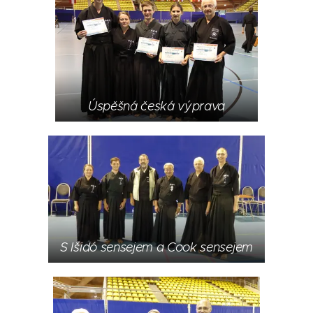
Úspěšná česká výprava
S Išidó sensejem a Cook sensejem